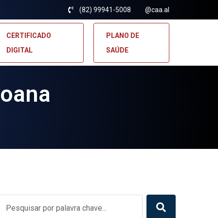
(82) 99941-5008
@caa.al
CERTIFICADO
PLANO DE
DIGITAL
SAÚDE
goana