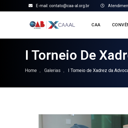
E-mail: contato@caa-al.org.br
Atendiment
CAA
CONVÊ
I Torneio De Xad
Home
Galerias
I Torneio de Xadrez da Advoc